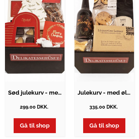
Sød julekurv - med chokolade og knas
Julekurv - med øl, kaffe og småkager
299.00 DKK.
335.00 DKK.
Gå til shop
Gå til shop