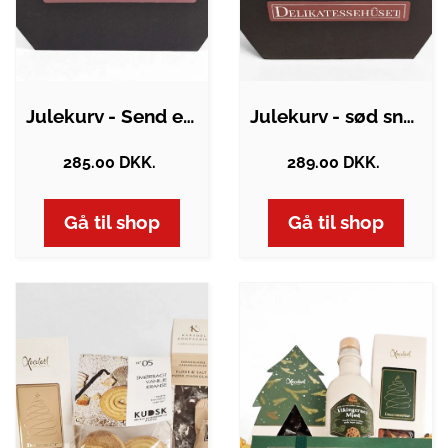
Julekurv - Send en julehilsen
Julekurv - sød snehvid gavekurv med…
285.00 DKK.
289.00 DKK.
Gå til shop
Gå til shop