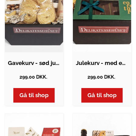
Gavekurv - sød julekurv med…
Julekurv - med en lille flaske mjød og…
299.00 DKK.
299.00 DKK.
Gå til shop
Gå til shop