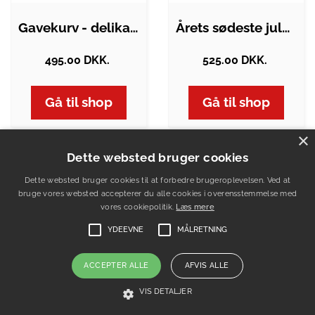
Gavekurv - delikat julekurv med gyldne…
Årets sødeste julekurv
495.00 DKK.
525.00 DKK.
Gå til shop
Gå til shop
×
Dette websted bruger cookies
Dette websted bruger cookies til at forbedre brugeroplevelsen. Ved at
bruge vores websted accepterer du alle cookies i overensstemmelse med
vores cookiepolitik.
Læs mere
YDEEVNE
MÅLRETNING
ACCEPTER ALLE
AFVIS ALLE
VIS DETALJER