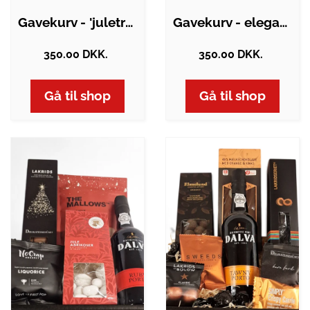
Gavekurv - 'juletræet med sin pynt'
Gavekurv - elegant lille julehilsen med…
350.00 DKK.
350.00 DKK.
Gå til shop
Gå til shop