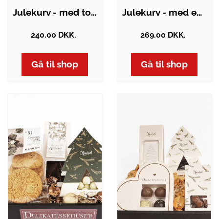
Julekurv - med to danske juleøl, sødt og…
Julekurv - med en lille flaske portvin,…
240.00 DKK.
269.00 DKK.
Gå til shop
Gå til shop