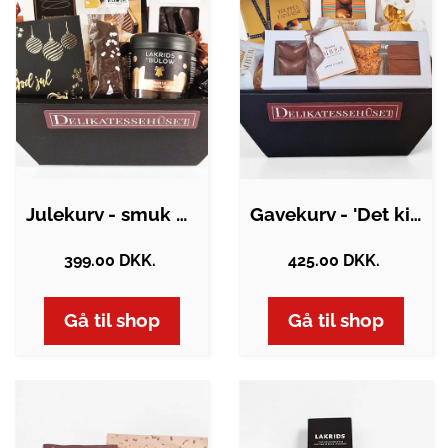
Julekurv - smuk gavekurv med danske…
Gavekurv - 'Det kimer nu til julefest'
399.00 DKK.
425.00 DKK.
Gå til shop
Gå til shop