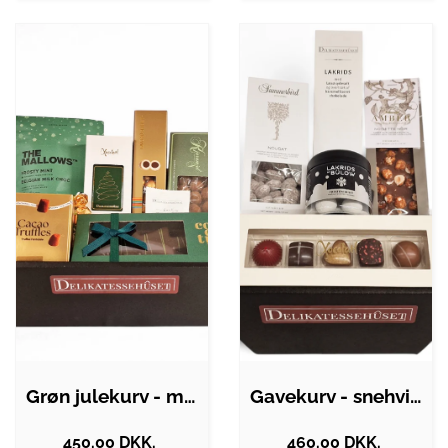
Grøn julekurv - med søde lækkerier
Gavekurv - snehvid julekurv med lækkert…
450.00 DKK.
460.00 DKK.