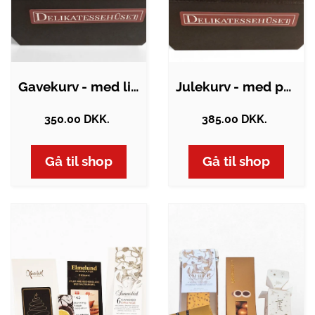
Gavekurv - med lille flaske portvin og…
Julekurv - med portvin, lakrids og…
350.00 DKK.
385.00 DKK.
Gå til shop
Gå til shop