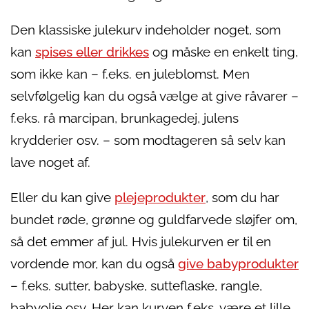
Den klassiske julekurv indeholder noget, som
kan
spises eller drikkes
og måske en enkelt ting,
som ikke kan – f.eks. en juleblomst. Men
selvfølgelig kan du også vælge at give råvarer –
f.eks. rå marcipan, brunkagedej, julens
krydderier osv. – som modtageren så selv kan
lave noget af.
Eller du kan give
plejeprodukter
, som du har
bundet røde, grønne og guldfarvede sløjfer om,
så det emmer af jul. Hvis julekurven er til en
vordende mor, kan du også
give babyprodukter
– f.eks. sutter, babyske, sutteflaske, rangle,
babyolie osv. Her kan kurven f.eks. være et lille